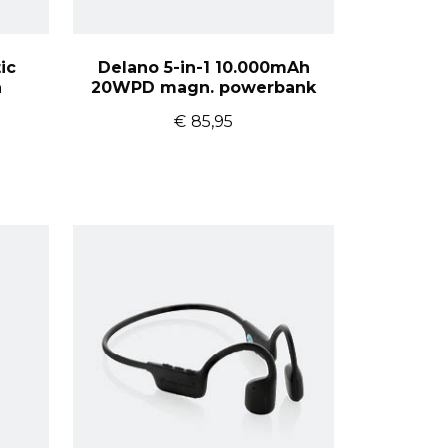
ic
Delano 5-in-1 10.000mAh
n
20WPD magn. powerbank
€
85,95