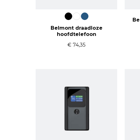
Be
Belmont draadloze
hoofdtelefoon
€
74,35