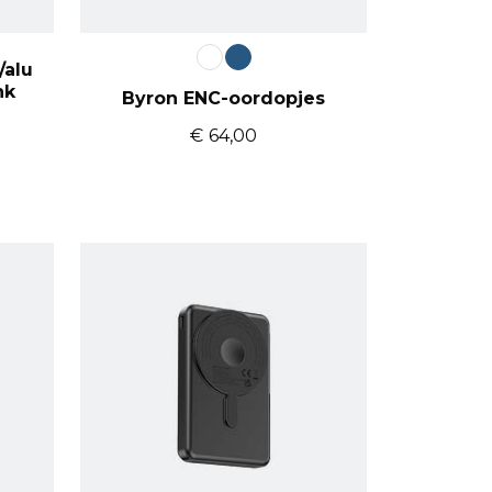
/alu
nk
Byron ENC-oordopjes
€
64,00