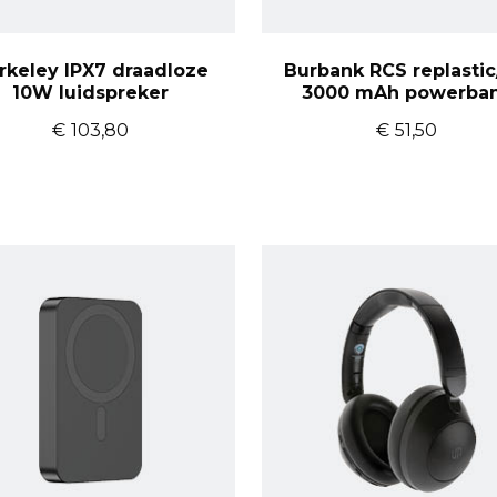
rkeley IPX7 draadloze
Burbank RCS replastic
10W luidspreker
3000 mAh powerba
€
103,80
€
51,50