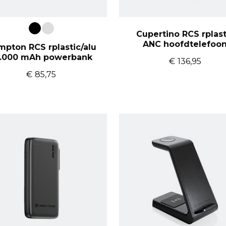
Cupertino RCS rplast
ANC hoofdtelefoo
pton RCS rplastic/alu
0.000 mAh powerbank
€
136,95
€
85,75