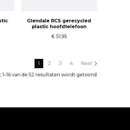
stic
Glendale RCS gerecycled
plastic hoofdtelefoon
€
51,95
1
2
3
4
Next
t 1–16 van de 52 resultaten wordt getoond