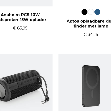
Anaheim RCS 10W
idspreker 15W oplader
Aptos oplaadbare du
finder met lamp
€
85,95
€
34,25