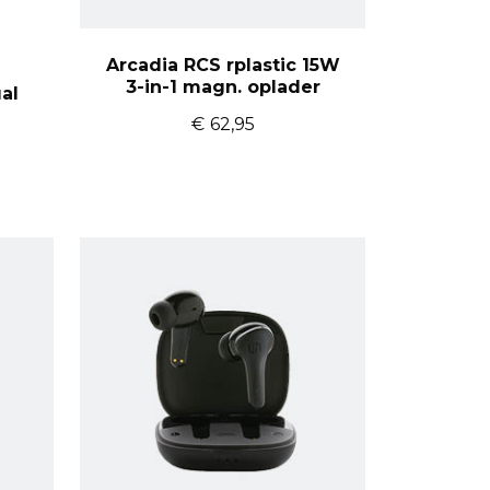
Arcadia RCS rplastic 15W
3-in-1 magn. oplader
al
€
62,95