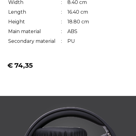
Width
:
8.40 cm
Length
:
16.40 cm
Height
:
18.80 cm
Main material
:
ABS
Secondary material
:
PU
€
74,35