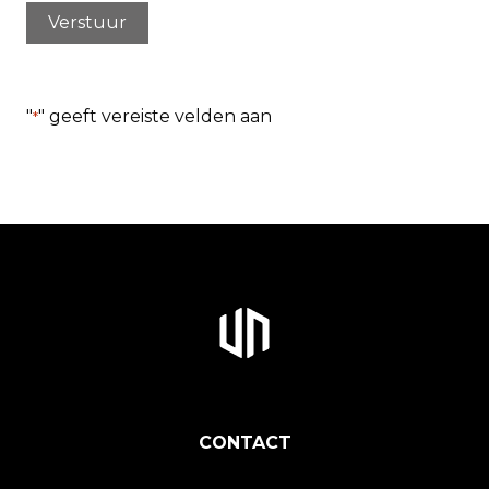
Verstuur
"
" geeft vereiste velden aan
*
CONTACT