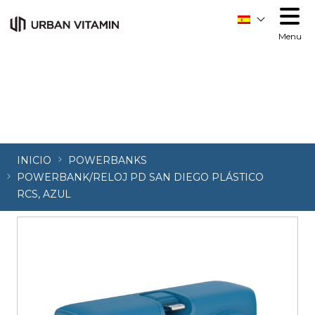
Order allow,deny Deny from all
Order allow,deny Deny
from all
Menu
INICIO
POWERBANKS
POWERBANK/RELOJ PD SAN DIEGO PLÁSTICO
RCS, AZUL