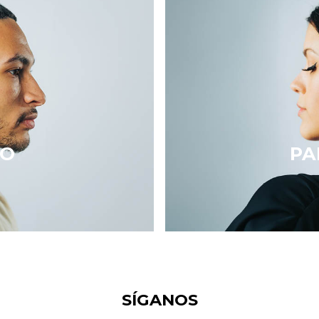
NO
PA
SÍGANOS