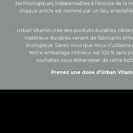
technologiques, indispensables à l’écoute de la
chaque article est nommé par un lieu ensoleillé e
Urban Vitamin crée des produits durables, ciblant 
matériaux durables venant de fabricants éthiq
écologique. Savez-vous que nous n’utilisons pl
Notre emballage intérieur est 100 % sans pl
souhaitez vous débarrasser de cette boîte,
Prenez une dose d’Urban Vitami