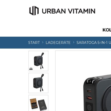
KO
START
LADEGERÄTE
SARATOGA 5-IN-1