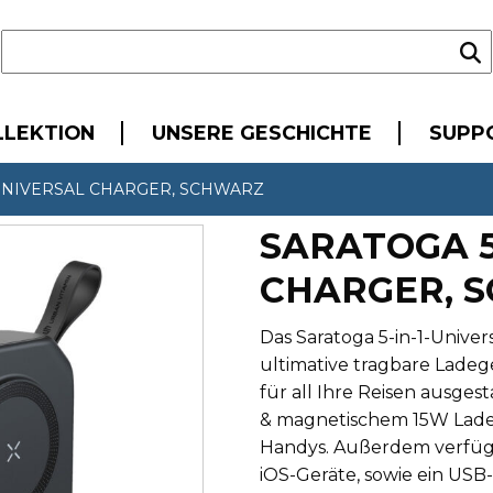
LLEKTION
UNSERE GESCHICHTE
SUPP
 UNIVERSAL CHARGER, SCHWARZ
SARATOGA 5
CHARGER, 
Das Saratoga 5-in-1-Unive
ultimative tragbare Ladeg
für all Ihre Reisen ausgest
& magnetischem 15W Ladeg
Handys. Außerdem verfügt e
iOS-Geräte, sowie ein USB