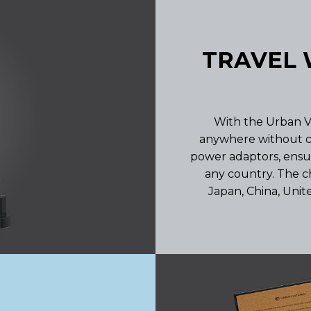
TRAVEL 
With the Urban Vi
anywhere without c
power adaptors, ensu
any country. The c
Japan, China, Uni