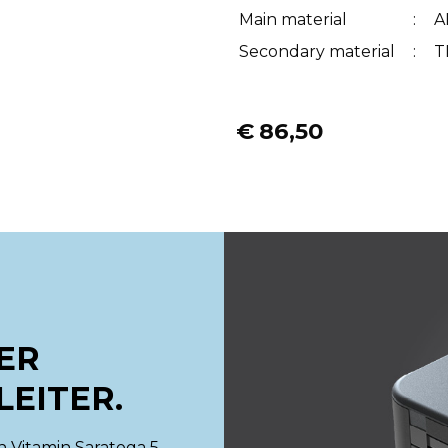
Main material
:
A
Secondary material
:
T
€
86,50
ER
LEITER.
 Vitamin Saratoga 5-