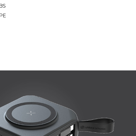
BS
PE