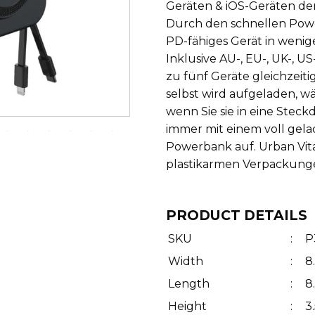
Geräten & iOS-Geräten der
Durch den schnellen Powe
PD-fähiges Gerät in wenig
Inklusive AU-, EU-, UK-, U
zu fünf Geräte gleichzeit
selbst wird aufgeladen, w
wenn Sie sie in eine Stec
immer mit einem voll gel
Powerbank auf. Urban Vita
plastikarmen Verpackunge
PRODUCT DETAILS
SKU
:
P
Width
:
8
Length
:
8
Height
:
3