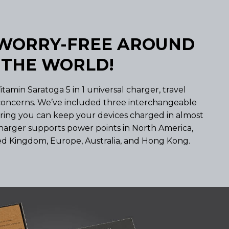
WORRY-FREE AROUND
THE WORLD!
tamin Saratoga 5 in 1 universal charger, travel
oncerns. We’ve included three interchangeable
ring you can keep your devices charged in almost
harger supports power points in North America,
ted Kingdom, Europe, Australia, and Hong Kong.