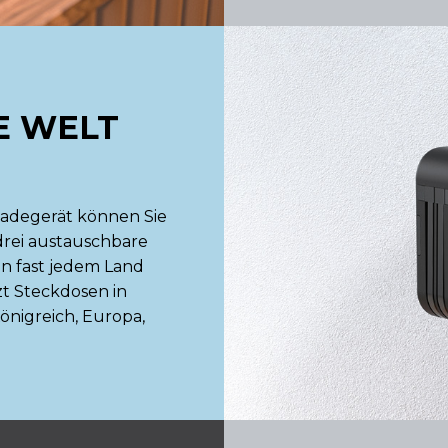
E WELT
lladegerät können Sie
drei austauschbare
in fast jedem Land
t Steckdosen in
önigreich, Europa,