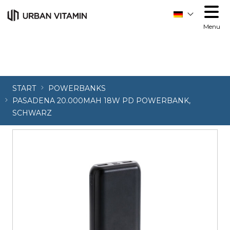
Menu
START
POWERBANKS
PASADENA 20.000MAH 18W PD POWERBANK,
SCHWARZ