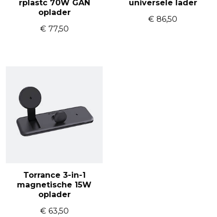
rplastc 70W GAN
universele lader
oplader
€
86,50
€
77,50
Torrance 3-in-1
magnetische 15W
oplader
€
63,50