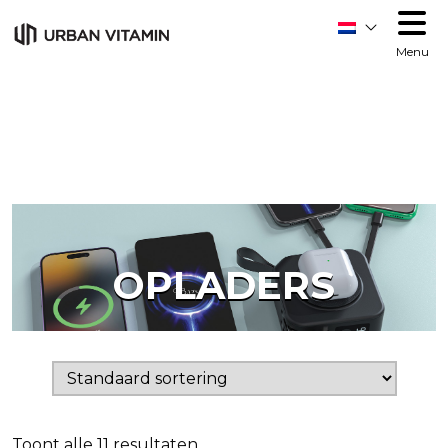
Order allow,deny Deny from all
Order allow,deny Deny
from all
Menu
OPLADERS
Toont alle 11 resultaten