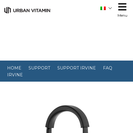
Order allow,deny Deny from all
Order allow,deny Deny
from all
Menu
HOME
SUPPORT
SUPPORT IRVINE
FAQ
IRVINE